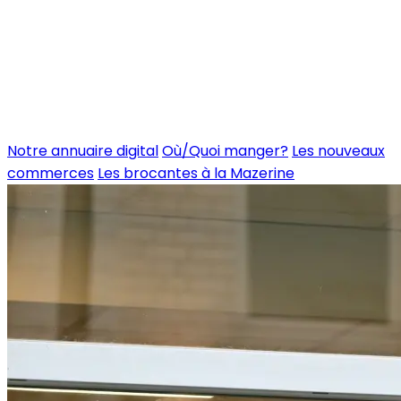
Notre annuaire digital
Où/Quoi manger?
Les nouveaux
commerces
Les brocantes à la Mazerine