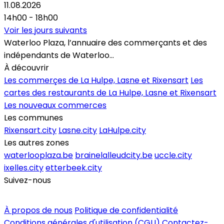
11.08.2026
14h00 - 18h00
Voir les jours suivants
Waterloo Plaza, l’annuaire des commerçants et des
indépendants de Waterloo...
À découvrir
Les commerçes de La Hulpe, Lasne et Rixensart
Les
cartes des restaurants de La Hulpe, Lasne et Rixensart
Les nouveaux commerces
Les communes
Rixensart.city
Lasne.city
LaHulpe.city
Les autres zones
waterlooplaza.be
brainelalleudcity.be
uccle.city
ixelles.city
etterbeek.city
Suivez-nous
Inscrire un commerce
À propos de nous
Politique de confidentialité
Conditions générales d'utilisation (CGU)
Contactez-