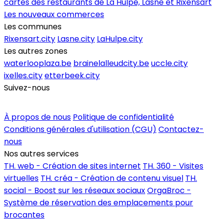
cartes des restaurants de La Hulpe, Lasne et Rixensart
Les nouveaux commerces
Les communes
Rixensart.city
Lasne.city
LaHulpe.city
Les autres zones
waterlooplaza.be
brainelalleudcity.be
uccle.city
ixelles.city
etterbeek.city
Suivez-nous
Inscrire un commerce
À propos de nous
Politique de confidentialité
Conditions générales d'utilisation (CGU)
Contactez-
nous
Nos autres services
TH. web - Création de sites internet
TH. 360 - Visites
virtuelles
TH. créa - Création de contenu visuel
TH.
social - Boost sur les réseaux sociaux
OrgaBroc -
Système de réservation des emplacements pour
brocantes